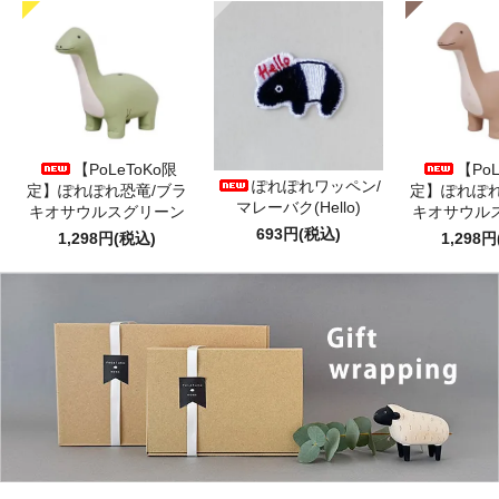
【PoLeToKo限
【PoL
ぽれぽれワッペン/
定】ぽれぽれ恐竜/ブラ
定】ぽれぽれ
マレーバク(Hello)
キオサウルスグリーン
キオサウル
693円(税込)
1,298円(税込)
1,298