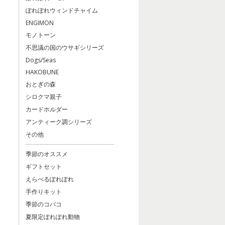
ぽれぽれウィンドチャイム
ENGIMON
モノトーン
不思議の国のウサギシリーズ
Dogs/Seas
HAKOBUNE
おとぎの森
シロクマ親子
カードホルダー
アンティーク調シリーズ
その他
季節のオススメ
ギフトセット
えらべるぽれぽれ
手作りキット
季節のコバコ
夏限定ぽれぽれ動物