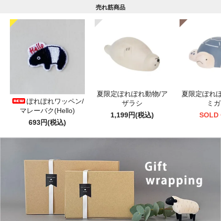
売れ筋商品
夏限定ぽれぽれ動物/ア
夏限定ぽれぽ
ぽれぽれワッペン/
ザラシ
ミガ
マレーバク(Hello)
1,199円(税込)
SOLD
693円(税込)