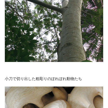
小刀で切り出した粗彫りのぽれぽれ動物たち