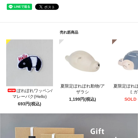
売れ筋商品
夏限定ぽれぽれ動物/ア
夏限定ぽれぽ
ぽれぽれワッペン/
ザラシ
ミガ
マレーバク(Hello)
1,199円(税込)
SOLD
693円(税込)