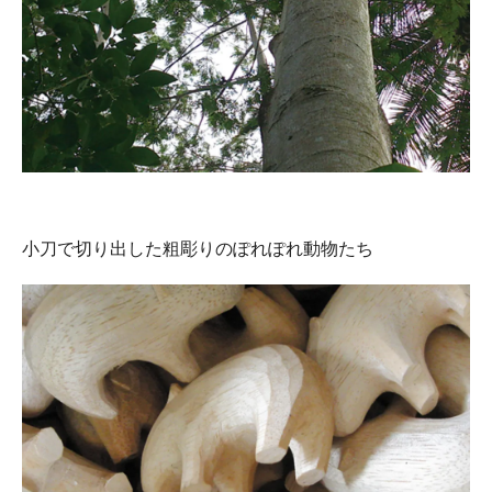
小刀で切り出した粗彫りのぽれぽれ動物たち