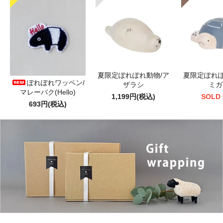
夏限定ぽれぽれ動物/ア
夏限定ぽれぽ
ぽれぽれワッペン/
ザラシ
ミガ
マレーバク(Hello)
1,199円(税込)
SOLD
693円(税込)