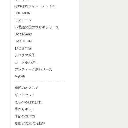
ぽれぽれウィンドチャイム
ENGIMON
モノトーン
不思議の国のウサギシリーズ
Dogs/Seas
HAKOBUNE
おとぎの森
シロクマ親子
カードホルダー
アンティーク調シリーズ
その他
季節のオススメ
ギフトセット
えらべるぽれぽれ
手作りキット
季節のコバコ
夏限定ぽれぽれ動物