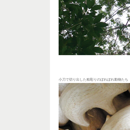
小刀で切り出した粗彫りのぽれぽれ動物たち