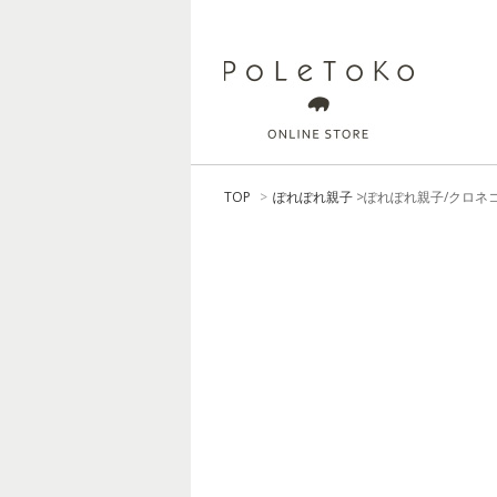
TOP
>
ぽれぽれ親子
>ぽれぽれ親子/クロネ