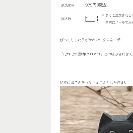
979円(税込)
販売価格
※ 多くご注文される
購入数
事前にメールでお問
ぱっちりした目がかわいいクロネコ子。
「ぽれぽれ動物/クロネコ」
との組み合わせで
絵本に出てきそうなちょこんとした佇まい