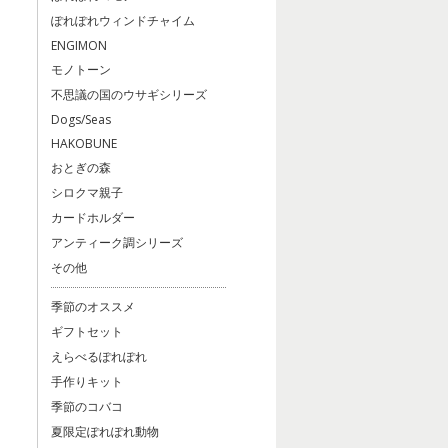
ぽれぽれウィンドチャイム
ENGIMON
モノトーン
不思議の国のウサギシリーズ
Dogs/Seas
HAKOBUNE
おとぎの森
シロクマ親子
カードホルダー
アンティーク調シリーズ
その他
季節のオススメ
ギフトセット
えらべるぽれぽれ
手作りキット
季節のコバコ
夏限定ぽれぽれ動物