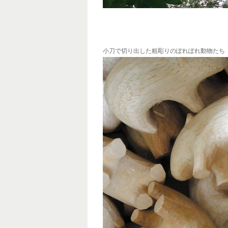
小刀で切り出した粗彫りのぽれぽれ動物たち