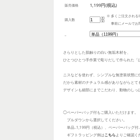
1,199円(税込)
販売価格
※ 多くご注文される
購入数
事前にメールでお問
_
さらりとした肌触りの白い無垢木材を、
ひとつひとつ手作業で彫りだして作られた「
ニスなどを使わず、シンプルな無塗装状態に
だから素材のナチュラル感がありながらとて
デザインも細部にまでこだわり、動物のしっ
◯ペーパーバッグ付もご購入いただけます。
プルダウンから選択してください。
単品..1,199円（税込）、ペーパーバッグ付…
ギフトラッピング例は
こちら
よりご確認く