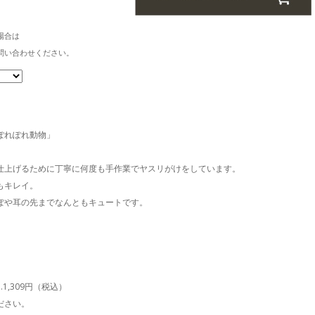
場合は
い合わせください。
ぽれぽれ動物」
仕上げるために丁寧に何度も手作業でヤスリがけをしています。
もキレイ。
ぽや耳の先までなんともキュートです。
1,309円（税込）
ださい。