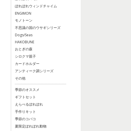
ぽれぽれウィンドチャイム
ENGIMON
モノトーン
不思議の国のウサギシリーズ
Dogs/Seas
HAKOBUNE
おとぎの森
シロクマ親子
カードホルダー
アンティーク調シリーズ
その他
季節のオススメ
ギフトセット
えらべるぽれぽれ
手作りキット
季節のコバコ
夏限定ぽれぽれ動物