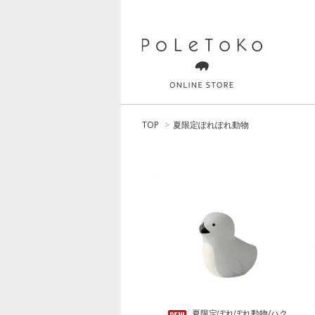
TOP
>
夏限定ぽれぽれ動物
夏限定ぽれぽれ動物/ハク